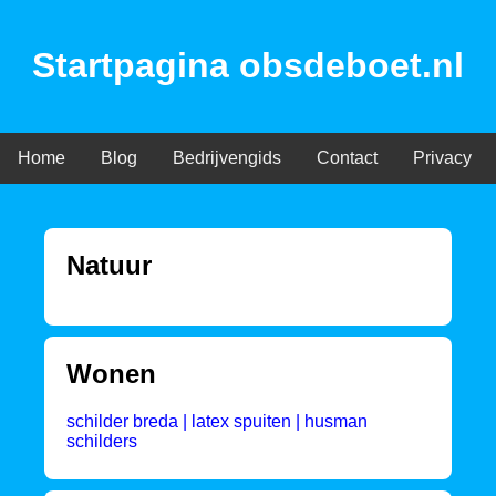
Startpagina obsdeboet.nl
Home
Blog
Bedrijvengids
Contact
Privacy
Natuur
Wonen
schilder breda | latex spuiten | husman
schilders