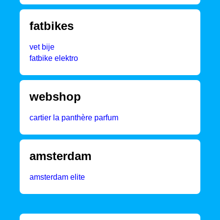
fatbikes
vet bije
fatbike elektro
webshop
cartier la panthère parfum
amsterdam
amsterdam elite