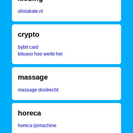
oliviakate.nl
crypto
bybit card
bitvavo hoe werkt het
massage
massage dordrecht
horeca
horeca ijsmachine