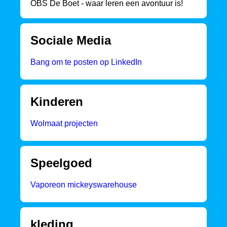
OBS De Boet - waar leren een avontuur is!
Sociale Media
Bang om te posten op LinkedIn
Kinderen
Wolmaat projecten
Speelgoed
Vaporeon mickeyswarehouse
kleding