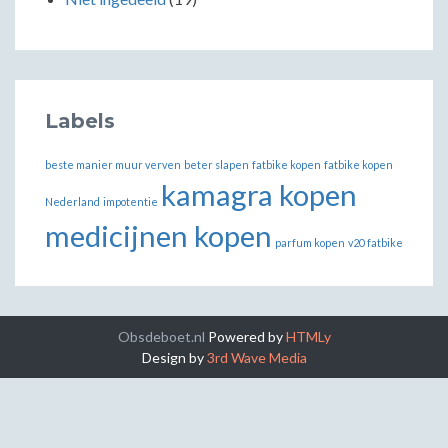
Labels
beste manier muur verven
beter slapen
fatbike kopen
fatbike kopen
kamagra kopen
Nederland
impotentie
medicijnen kopen
parfum kopen
v20 fatbike
Obsdeboet.nl
Powered by
HTMLy
Design by
3rd Wave Media