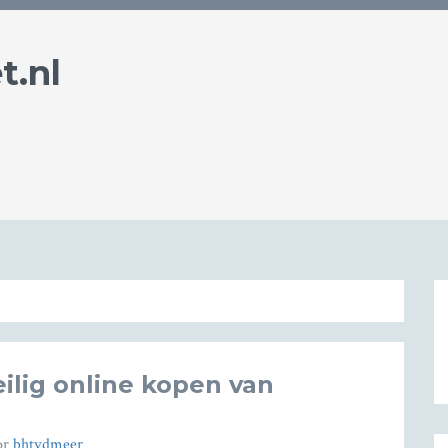
t.nl
eilig online kopen van
or
bhtvdmeer