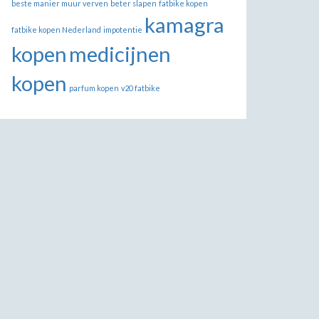
beste manier muur verven
beter slapen
fatbike kopen
kamagra
fatbike kopen Nederland
impotentie
kopen
medicijnen
kopen
parfum kopen
v20 fatbike