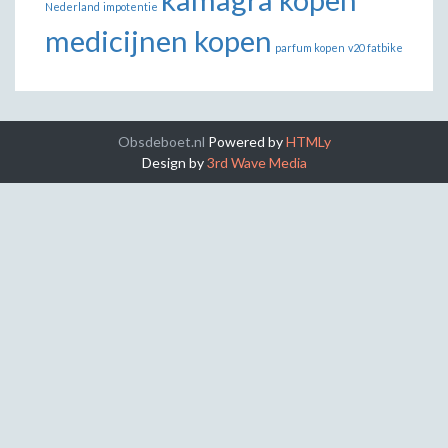
Nederland
impotentie
medicijnen kopen
parfum kopen
v20 fatbike
Obsdeboet.nl
Powered by
HTMLy
Design by
3rd Wave Media