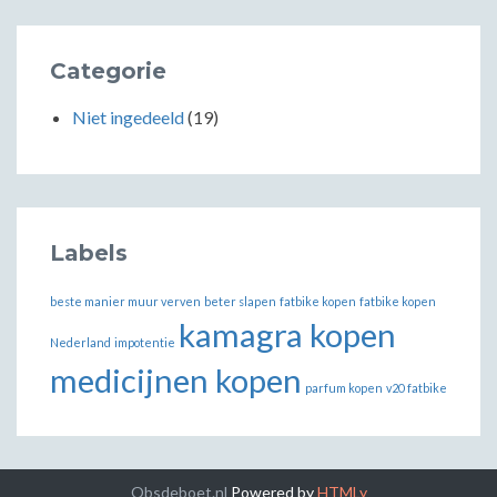
Categorie
Niet ingedeeld
(19)
Labels
beste manier muur verven
beter slapen
fatbike kopen
fatbike kopen
kamagra kopen
Nederland
impotentie
medicijnen kopen
parfum kopen
v20 fatbike
Obsdeboet.nl
Powered by
HTMLy