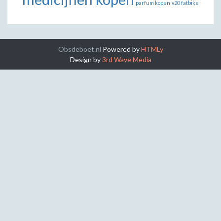
parfum kopen
v20 fatbike
Obsdeboet.nl
Powered by
HTMLy
Design by
3rd Wave Media