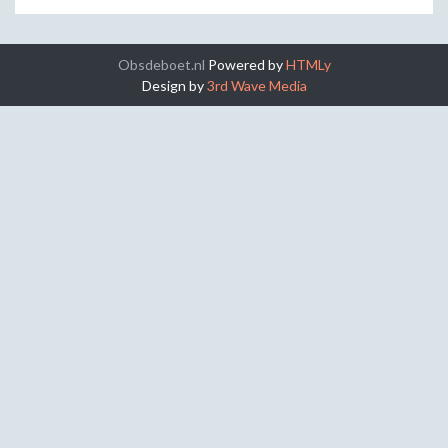
Obsdeboet.nl
Powered by
HTMLy
Design by
3rd Wave Media