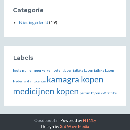
Categorie
Niet ingedeeld
(19)
Labels
beste manier muur verven
beter slapen
fatbike kopen
fatbike kopen
kamagra kopen
Nederland
impotentie
medicijnen kopen
parfum kopen
v20 fatbike
Obsdeboet.nl
Powered by
HTMLy
Design by
3rd Wave Media